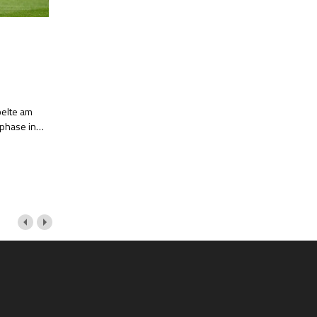
belte am
phase in
…