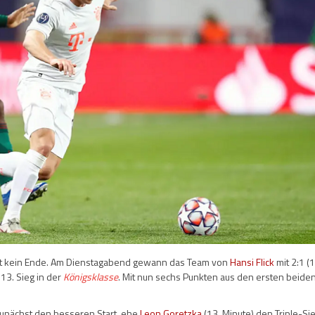
mt kein Ende. Am Dienstagabend gewann das Team von
Hansi Flick
mit 2:1 (1
13. Sieg in der
Königsklasse
. Mit nun sechs Punkten aus den ersten beiden
unächst den besseren Start, ehe
Leon Goretzka
(13. Minute) den Triple-Si