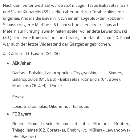
Nach dem Seitenwechsel wurde AEK mutiger, Tasos Bakasetas (52.)
und Viktor Klonaridis (59.) zielten aber bei ihren Torabschlüssen zu
ungenau. Anders die Bayern. Nach einem abgeblockten Robben-
Schuss reagierte Martínez (61.) am schnellsten und traf aus acht
Metern zur Führung, zwei Minuten später vollendete Lewandowski
(63.) eine feine Kombination über Gnabry und Rafinha zum 2:0. Damit
war auch der letzte Widerstand der Gastgeber gebrochen.
AEK Athen - FC Bayern 0:2 (0:0)
AEK Athen
Barkas - Bakakis, Lampropoulos, Chygrynskiy, Hult - Simoes,
Galanopoulos (84. Galo) - Bakasetas, Klonaridis (64. Boyé),
Mantalos (76. Alef) - Ponce
Ersatz
Cosic, Giakoumakis, Oikonomou, Tsintotas
FC Bayern
Neuer – Kimmich, Süle, Hummels, Rafinha – Martínez – Robben,
Thiago, James (62. Goretzka), Gnabry (75. Müller) - Lewandowski
(84. Wagner)