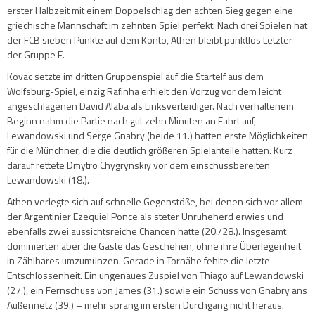
erster Halbzeit mit einem Doppelschlag den achten Sieg gegen eine
griechische Mannschaft im zehnten Spiel perfekt. Nach drei Spielen hat
der FCB sieben Punkte auf dem Konto, Athen bleibt punktlos Letzter
der Gruppe E.
Kovac setzte im dritten Gruppenspiel auf die Startelf aus dem
Wolfsburg-Spiel, einzig Rafinha erhielt den Vorzug vor dem leicht
angeschlagenen David Alaba als Linksverteidiger. Nach verhaltenem
Beginn nahm die Partie nach gut zehn Minuten an Fahrt auf,
Lewandowski und Serge Gnabry (beide 11.) hatten erste Möglichkeiten
für die Münchner, die die deutlich größeren Spielanteile hatten. Kurz
darauf rettete Dmytro Chygrynskiy vor dem einschussbereiten
Lewandowski (18.).
Athen verlegte sich auf schnelle Gegenstöße, bei denen sich vor allem
der Argentinier Ezequiel Ponce als steter Unruheherd erwies und
ebenfalls zwei aussichtsreiche Chancen hatte (20./28.). Insgesamt
dominierten aber die Gäste das Geschehen, ohne ihre Überlegenheit
in Zählbares umzumünzen. Gerade in Tornähe fehlte die letzte
Entschlossenheit. Ein ungenaues Zuspiel von Thiago auf Lewandowski
(27.), ein Fernschuss von James (31.) sowie ein Schuss von Gnabry ans
Außennetz (39.) – mehr sprang im ersten Durchgang nicht heraus.